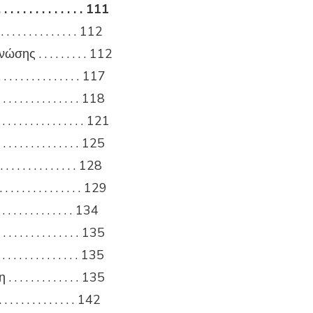
. . . . . . . . . . 111
 . . . . . . . . . . . . . 112
 . . . . . . . . . 112
 . . . . . . . . . . . . . . 117
. . . . . . . . . . . . 118
. . . . . . . . . . . 121
 . . . . . . . . . . . 125
 . . . . . . . . . 128
. . . . . . . . . . . . 129
. . . . . . . . . . . . 134
 . . . . . . . . . . . 135
 . . . . . . . . . . . 135
 . . . . . . . . . 135
. . . . . . . . . . . . . 142