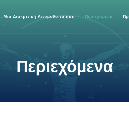
: Μια Διακριτική Απομυθοποίηση
Περιεχόμενα
Πρ
οημοσύνη έγινε μόδα
 απομυθοποίηση
Περιεχόμενα