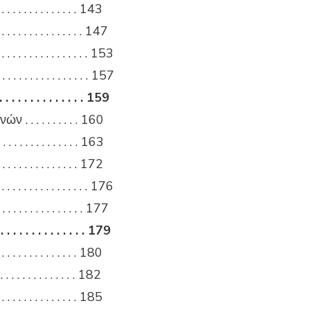
. . . . . . . . . . . . 143
 . . . . . . . . . . . 147
. . . . . . . . . . . . . . . 153
. . . . . . . . . . . . . . . . 157
. . . . . . . . . . 159
. . . . . . . . . 160
. . . . . . . . . . . . 163
. . . . . . . . . . 172
. . . . . . . . . . . . . . . 176
. . . . . . . . . . . . . . . 177
. . . . . . . . . . . . 179
 . . . . . . . . . . . . . 180
 . . . . . . . . . . . . 182
. . . . . . . . . . . . . 185